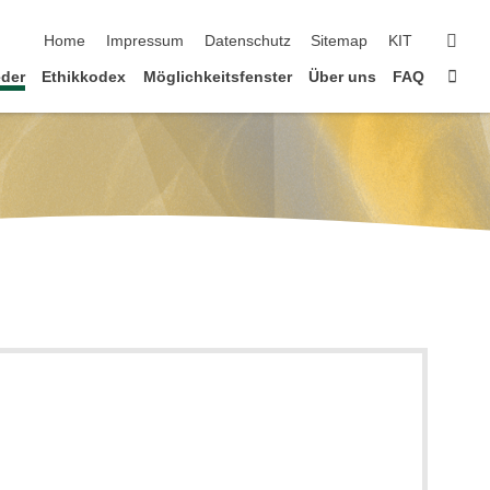
Navigation überspringen
suc
Home
Impressum
Datenschutz
Sitemap
KIT
Star
eder
Ethikkodex
Möglichkeitsfenster
Über uns
FAQ