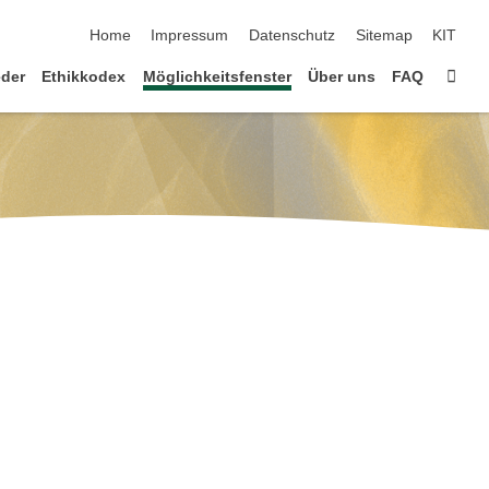
Navigation überspringen
Home
Impressum
Datenschutz
Sitemap
KIT
Star
eder
Ethikkodex
Möglichkeitsfenster
Über uns
FAQ