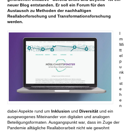
neuer Blog entstanden. Er soll ein Forum für den
Austausch zu Methoden der nachhaltigen
Reallaborforschung und Transformationsforschung
werden.
I
m
Mi
tt
el
p
u
nk
t
st
e
h
e
n
dabei Aspekte rund um
Inklusion
und
Diversität
und ein
ausgewogenes Miteinander von digitalen und analogen
Beteiligungsformaten. Ausgangspunkt war, dass im Zuge der
Pandemie alltägliche Reallaborarbeit nicht wie gewohnt