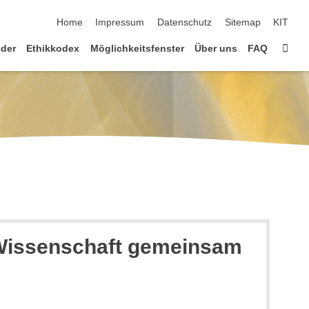
Navigation überspringen
Home
Impressum
Datenschutz
Sitemap
KIT
Star
eder
Ethikkodex
Möglichkeitsfenster
Über uns
FAQ
Wissenschaft gemeinsam